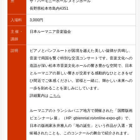
所
ザ・ハーモニーホール メインホール
長野県松本市島内4351
入場料
3,000円
主催・
日本ルーマニア音楽協会
講師
説明
ピアノとパンフルートが国境を越えた美しい旋律が共鳴し、
音楽で両国を繋ぐ特別な交流コンサートです。音楽文化への
造詣が深い松本市音楽文化ホールの響き豊かな空間で、日本
とルーマニアの新しい響きが交差する感動的なひとときをぜ
ひ間近でご体感ください。皆様と一緒に、輝かしい未来への
一歩を刻めることを楽しみにしています。
詳細案内は
こちら
ルーマニアのトランシルバニア地方で開催された「国際版画
ビエンナーレ展」（HP: gbiennial.ro/online-expo-g8）で、
日本の版画家永井雅人の「地の誕生」という作品が入選・賞
候補されたことも、このコンクールの舞台で紹介されます。