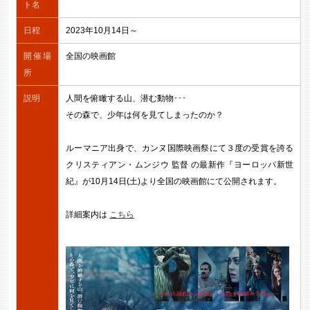
ト名
日程
2023年10月14日～
開催場
全国の映画館
所
説明
人間を俯瞰する山、潜む動物･･･
その森で、少年は何を見てしまったのか？
ルーマニア出身で、カンヌ国際映画祭にて３度の受賞を誇る
クリスティアン・ムンジウ 監督 の最新作『ヨーロッパ新世
紀』が10月14日(土)より全国の映画館にて公開されます。
詳細案内は
こちら