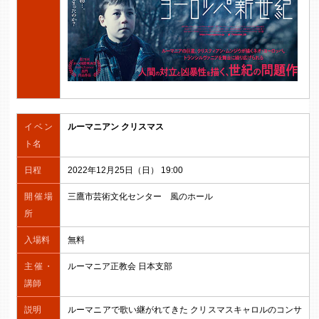
イベン
ルーマニアン クリスマス
ト名
日程
2022年12月25日（日） 19:00
開催場
三鷹市芸術文化センター 風のホール
所
入場料
無料
主催・
ルーマニア正教会 日本支部
講師
説明
ルーマニアで歌い継がれてきた クリスマスキャロルのコンサ