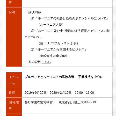
所
説明
・ 講演内容
① 「ルーマニアの概要と経済のポテンシャルについて」
（ルーマニア大使）
② 「ルーマニア及び中･東欧の経済環境と ビジネスの魅
力について」
（前 JETROブカレスト 所長）
③ 「ルーマニアから展開するビジネス」
（株式会社andvalue）
・ 案内資料
こちら
イベン
ブルガリアとルーマニアの民族衣装 －手芸技法を中心に－
ト名
日程
2019年9月20日～2020年2月10日 10:00～16:00
開催場
杉野学園衣裳博物館 東京都品川区上大崎4-6-19
所