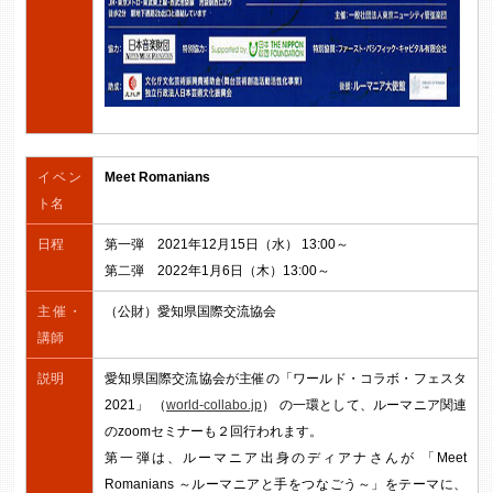
イベン
Meet Romanians
ト名
日程
第一弾 2021年12月15日（水） 13:00～
第二弾 2022年1月6日（木）13:00～
主催・
（公財）愛知県国際交流協会
講師
説明
愛知県国際交流協会が主催の「ワールド・コラボ・フェスタ
2021」 （
world-collabo.jp
） の一環として、ルーマニア関連
のzoomセミナーも２回行われます。
第一弾は、ルーマニア出身のディアナさんが 「Meet
Romanians ～ルーマニアと手をつなごう～」をテーマに、