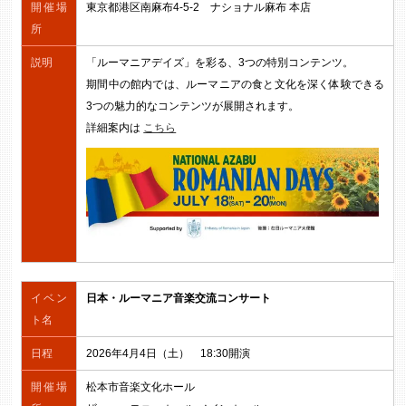
開催場
東京都港区南麻布4-5-2 ナショナル麻布 本店
所
説明
「ルーマニアデイズ」を彩る、3つの特別コンテンツ。
期間中の館内では、ルーマニアの食と文化を深く体験できる
3つの魅力的なコンテンツが展開されます。
詳細案内は
こちら
イベン
日本・ルーマニア音楽交流コンサート
ト名
日程
2026年4月4日（土） 18:30開演
開催場
松本市音楽文化ホール