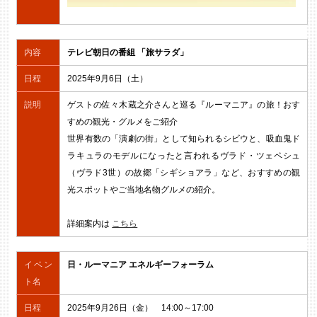
内容
テレビ朝日の番組 「旅サラダ」
日程
2025年9月6日（土）
説明
ゲストの佐々木蔵之介さんと巡る『ルーマニア』の旅！おす
すめの観光・グルメをご紹介
世界有数の「演劇の街」として知られるシビウと、吸血鬼ド
ラキュラのモデルになったと言われるヴラド・ツェペシュ
（ヴラド3世）の故郷「シギショアラ」など、おすすめの観
光スポットやご当地名物グルメの紹介。
詳細案内は
こちら
イベン
日・ルーマニア エネルギーフォーラム
ト名
日程
2025年9月26日（金） 14:00～17:00