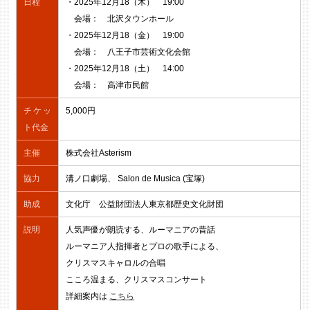
日程
・2025年12月18（木） 19:00
会場： 北沢タウンホール
・2025年12月18（金） 19:00
会場： 八王子市芸術文化会館
・2025年12月18（土） 14:00
会場： 高津市民館
チケッ
5,000円
ト代金
主催
株式会社Asterism
協力
溝ノ口劇場、 Salon de Musica (宝塚)
助成
文化庁 公益財団法人東京都歴史文化財団
説明
人気声優が朗読する、ルーマニアの昔話
ルーマニア人指揮者とプロの歌手による、
クリスマスキャロルの合唱
こころ温まる、クリスマスコンサート
詳細案内は
こちら