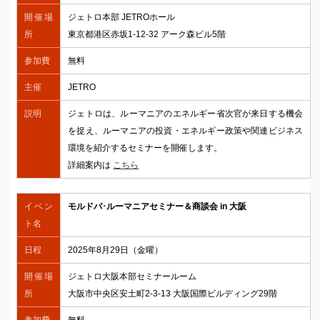
開催場
ジェトロ本部 JETROホール
所
東京都港区赤坂1-12-32 アーク森ビル5階
参加費
無料
主催
JETRO
説明
ジェトロは、ルーマニアのエネルギー省次官が来日する機会
を捉え、ルーマニアの投資・エネルギー政策や関連ビジネス
環境を紹介するセミナーを開催します。
詳細案内は
こちら
イベン
モルドバ･ルーマニアセミナー＆商談会 in 大阪
ト名
日程
2025年8月29日（金曜）
開催場
ジェトロ大阪本部セミナールーム
所
大阪市中央区安土町2-3-13 大阪国際ビルディング29階