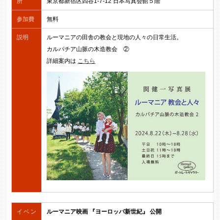
所
東京都新宿区四谷1-7-12 日本写真会館５階
参加費
無料
説明
ルーマニアの田舎の教会と現地の人々の日常生活。
カルパチア山脈の木造教会 ②
詳細案内は
こちら
イベン
ルーマニア映画 『ヨーロッパ新世紀』 公開