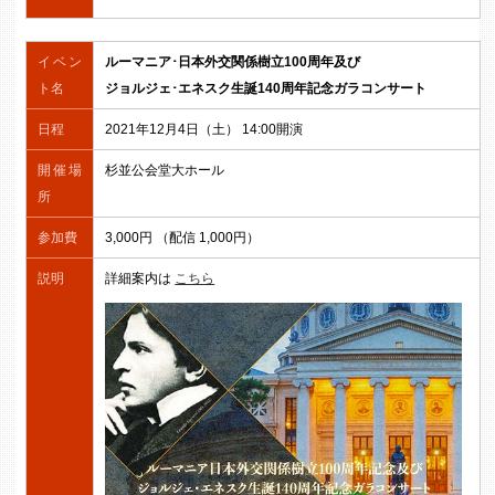
イベン
ルーマニア･日本外交関係樹立100周年及び
ト名
ジョルジェ･エネスク生誕140周年記念ガラコンサート
日程
2021年12月4日（土） 14:00開演
開催場
杉並公会堂大ホール
所
参加費
3,000円 （配信 1,000円）
説明
詳細案内は
こちら