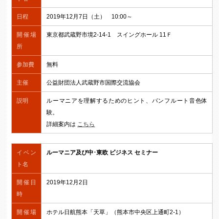
日程
2019年12月7日（土） 10:00～
開催場
東京都武蔵野市境2-14-1 スイングホール 11Ｆ
所
参加費
無料
主催
公益財団法人武蔵野市国際交流協会
説明
ルーマニアを理解するためのヒント、パンフルート音色体
験。
詳細案内は
こちら
イベン
ルーマニア及び中･東欧 ビジネス セミナー
ト名
開催日
2019年12月2日
時
開催場
ホテル日航熊本「天草」（熊本市中央区上通町2-1）