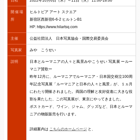
日程
2022年10月6日（木）～11日（火） 11:00-18:00
開催場
ヒルトピア アート スクエア
所
新宿区西新宿6-6-2 ヒルトンB1
HP: https://www.hilartsq.com
主催
公益社団法人 日本写真協会・国際交易委員会
写真家
みや こうせい
説明
日本とルーマニアの人々と風景みやこうせい 写真展 ールー
マニア賛歌ー
昨年12月に、ルーマニアでルーマニア・日本国交樹立100周
年記念写真展「ルーマニアと日本の人々と風景」が、１ヵ月
にわたり開催されました。両国の理解と友好促進に大きな役
割を果たした、この写真展が、東京にやってきました。
ポストカード、ワイン、ジャム、グッズなど、日本とルーマ
ニアの物販販売を行います。
詳細案内は
こちらのホームページ
と、