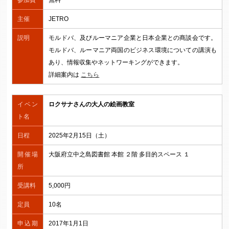
参加費
無料
主催
JETRO
説明
モルドバ、及びルーマニア企業と日本企業との商談会です。
モルドバ、ルーマニア両国のビジネス環境についての講演も
あり、情報収集やネットワーキングができます。
詳細案内は
こちら
イベン
ロクサナさんの大人の絵画教室
ト名
日程
2025年2月15日（土）
開催場
大阪府立中之島図書館 本館 ２階 多目的スペース １
所
受講料
5,000円
定員
10名
申込期
2017年1月1日