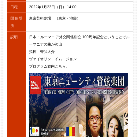
日程
2022年1月23日（日） 14:00
開催場
東京芸術劇場 （東京・池袋）
所
説明
日本・ルーマニア外交関係樹立 100周年記念ということでル
ーマニアの曲が沢山
指揮 曽我大介
ヴァイオリン イム・ジョン
プログラム案内
こちら
。