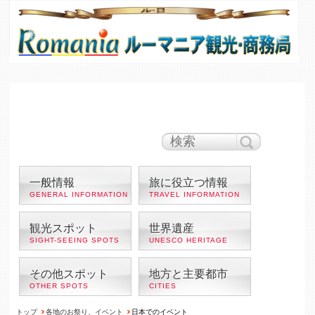
ルーマニア時間
午前 9:10
ブカレスト
の天気
26°C
|
快晴
100円＝ レイ
1ユーロ＝レイ
一般情報
旅に役立つ情報
GENERAL INFORMATION
TRAVEL INFORMATION
観光スポット
世界遺産
SIGHT-SEEING SPOTS
UNESCO HERITAGE
その他スポット
地方と主要都市
OTHER SPOTS
CITIES
トップ
各地のお祭り、イベント
日本でのイベント