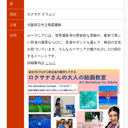
限
講師
ロクサナ ナラムジ
主催
大阪府立中之島図書館
説明
ルーマニアには、世界遺産等の歴史的な景観や、素朴で美し
い田舎の風景ならびに、音楽やダンスも盛んで、独自の文化
が息づいています。そんなルーマニアの魅力を少しだけ紹介
するイベントです。
詳細案内は
こちら